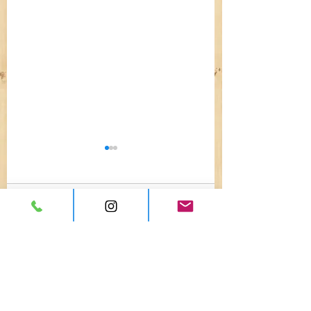
コメント
ギックリ腰や寝違えた
健康のためにやっ
コメントを追加…
などの急に痛めたとき
るのに、なぜ痛くな
の対応は？【札幌市南
区澄川 わたなべ中央