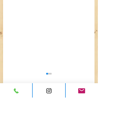
コメント
ギックリ腰や寝違えた
健康のためにやっ
コメントを追加…
などの急に痛めたとき
るのに、なぜ痛くな
の対応は？【札幌市南