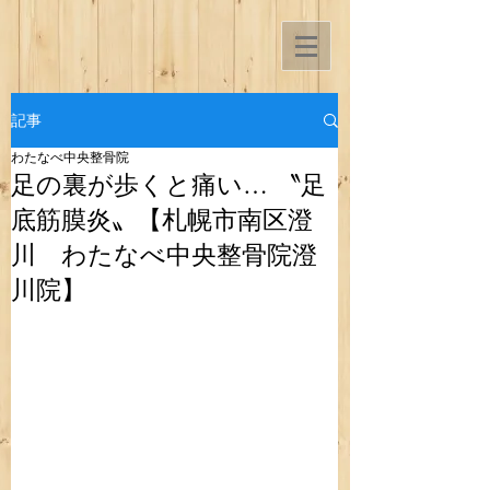
記事
わたなべ中央整骨院
足の裏が歩くと痛い… 〝足
底筋膜炎〟【札幌市南区澄
川 わたなべ中央整骨院澄
川院】