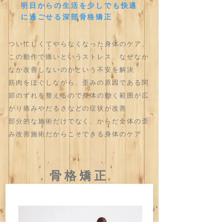
明日からの生活を少しでも快適
に過ごせる深部骨格矯正
つい忙しくてやらなくなった身体のケア、
この動作で痛いというストレス、なぜなか
なか改善しないのかという不安を解決
筋肉をほぐしながら、歪みの原因である関
節のずれを整えるので身体の動く範囲が広
がり痛みやだるさなどの症状が改善
部分的な施術だけでなく、からだ全体の歪
み改善施術だからこそできる身体
のケア
骨格矯正