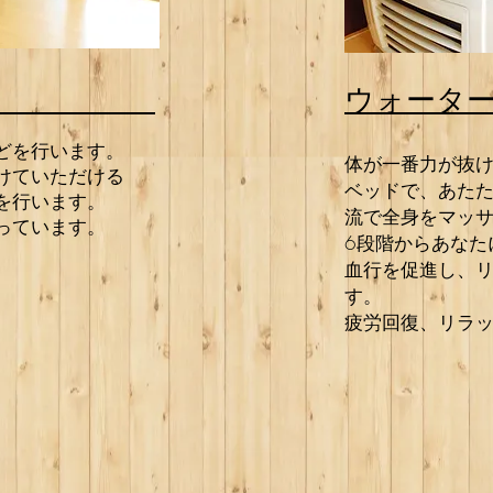
ウォー
どを行います。
体が一番力が抜
けていただける
ベッドで、あた
を行います。
流で全身をマッ
っています。
​6段階からあな
血行を促進し、
す。
疲労回復、リラッ