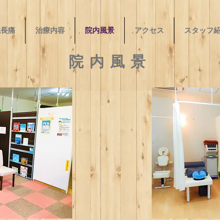
成長痛
治療内容
院内風景
アクセス
スタッフ
院内風景